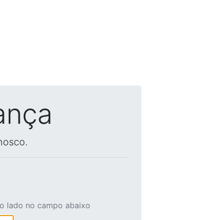
ança
nosco.
ao lado no campo abaixo