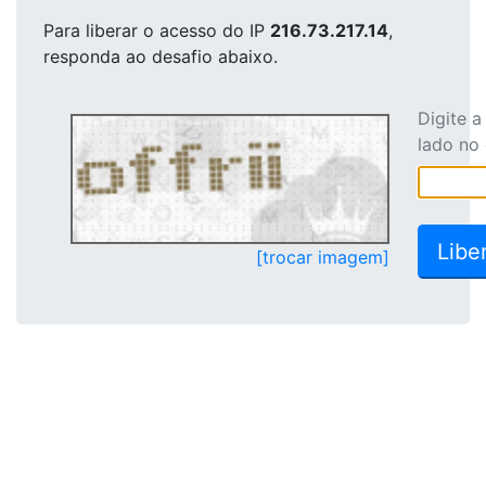
Para liberar o acesso
do IP
216.73.217.14
,
responda ao desafio abaixo.
Digite 
lado no
[trocar imagem]