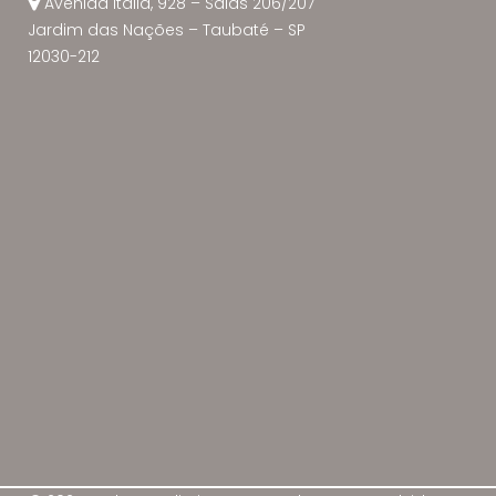
Avenida Itália, 928 – Salas 206/207
Jardim das Nações – Taubaté – SP
12030-212