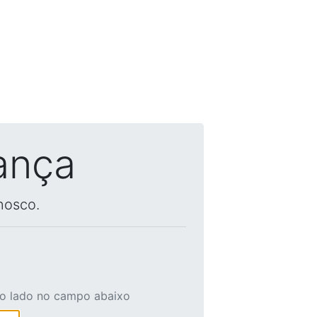
ança
nosco.
ao lado no campo abaixo